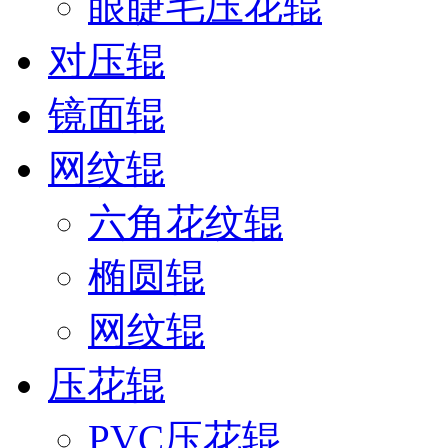
眼睫毛压花辊
对压辊
镜面辊
网纹辊
六角花纹辊
椭圆辊
网纹辊
压花辊
PVC压花辊