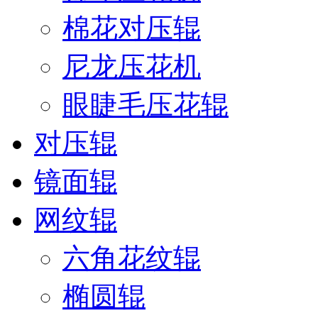
棉花对压辊
尼龙压花机
眼睫毛压花辊
对压辊
镜面辊
网纹辊
六角花纹辊
椭圆辊