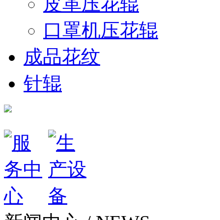
皮革压花辊
口罩机压花辊
成品花纹
针辊